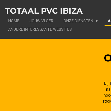
Ga
TOTAAL PVC IBIZA
direct
naar
HOME
JOUW VLOER
ONZE DIENSTEN
A
de
hoofdinhoud
ANDERE INTERESSANTE WEBSITES
O
Bij
na
hoog
stro