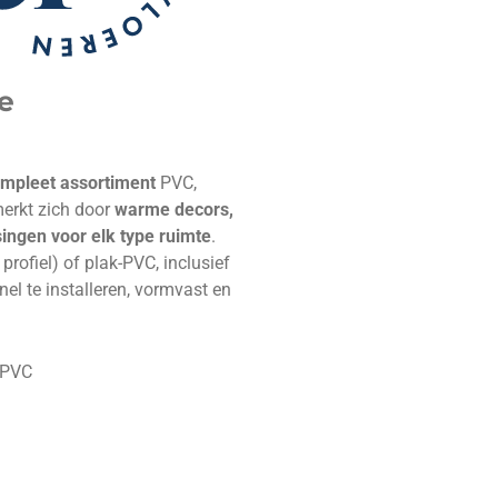
e
mpleet assortiment
PVC,
merkt zich door
warme decors,
singen voor elk type ruimte
.
rofiel) of plak-PVC, inclusief
el te installeren, vormvast en
 PVC