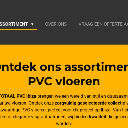
SSORTIMENT
OVER ONS
VRAAG EEN OFFERTE A
ntdek ons assortime
PVC vloeren
TOTAAL PVC Ibiza
brengen we een wereld van stijl en duurzaam
ar uw vloeren. Ontdek onze
zorgvuldig geselecteerde collectie
v
waardige PVC vloeren, perfect voor elk project op Ibiza. Van tij
ken tot elegante visgraatpatronen, wij bieden
kwaliteit
die gezie
worden.