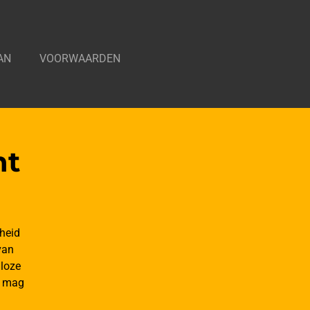
AN
VOORWAARDEN
nt
heid
an
dloze
n mag