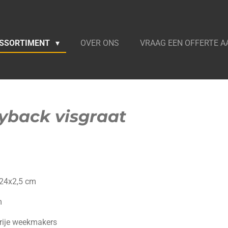
SSORTIMENT
OVER ONS
VRAAG EEN OFFERTE A
yback visgraat
,24
x
2,5 cm
m
vrije weekmakers