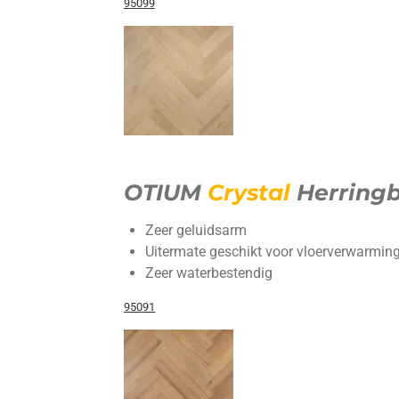
95099
OTIUM
Crystal
Herring
Zeer geluidsarm
Uitermate geschikt voor vloerverwarming
Zeer waterbestendig
95091