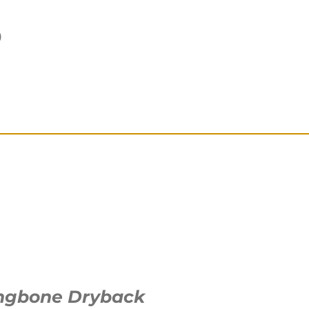
)
ngbone Dryback