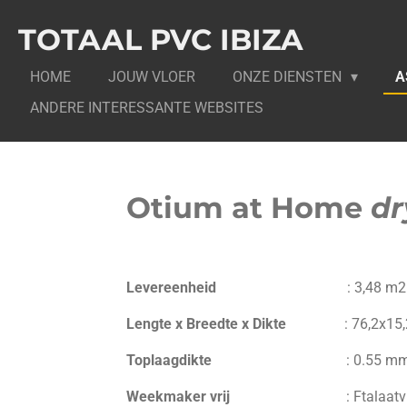
Ga
TOTAAL PVC IBIZA
direct
naar
HOME
JOUW VLOER
ONZE DIENSTEN
A
de
hoofdinhoud
ANDERE INTERESSANTE WEBSITES
Otium at Home
dr
Levereenheid
:
3,48 m2
Lengte x Breedte x Dikte
:
76,2
x
15
Toplaagdikte
:
0.55 m
Weekmaker vrij
:
Ftalaat