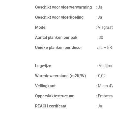
Geschikt voor vloerverwarming
:
Ja
Geschikt voor vloerkoeling
: Ja
Model
:
Visgraat
Aantal planken per pak
:
30
Unieke planken per decor :
8L + 8R
Legwijze :
Verlijm
Warmteweerstand (m2K/W)
:
0,02
V
ellingkant
:
Micro 4
Oppervlaktestructuur
:
Embossed
REACH certifcaat
:
Ja