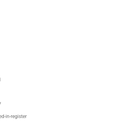
d
V
-in-register