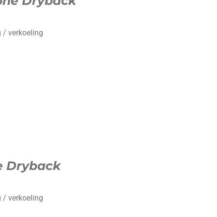
one Dryback
 / verkoeling
e Dryback
 / verkoeling