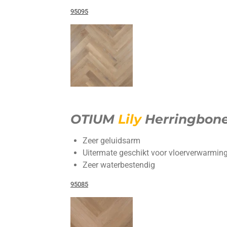
95095
OTIUM
Lily
Herringbon
Zeer geluidsarm
Uitermate geschikt voor vloerverwarming
Zeer waterbestendig
95085