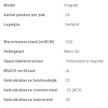
Model
:
Visgraat
Aantal planken per pak
:
24
Legwijze
:
Verlijmd
Warmteweerstand (m2K/W)
:
0,02
V
ellingkant
:
Micro 4V
Oppervlaktestructuur
:
Embossed-in-register
REACH certifcaat
:
Ja
Gebruiksklasse huishoudelijk
:
23
Gebruiksklasse commercieel
:
33 (AC5)
Gebruiksklasse industrieel
:
42