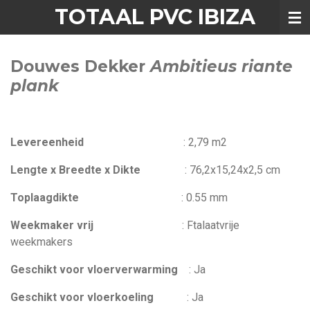
TOTAAL PVC IBIZA
Ga
direct
naar
Douwes Dekker
Ambitieus riante
de
hoofdinhoud
plank
Levereenheid
:
2,79 m2
Lengte x Breedte x Dikte
:
76,2
x
15,24
x
2,5 cm
Toplaagdikte
:
0.55 mm
Weekmaker vrij
:
Ftalaatvrije
weekmakers
Geschikt voor vloerverwarming
:
Ja
Geschikt voor vloerkoeling
: Ja