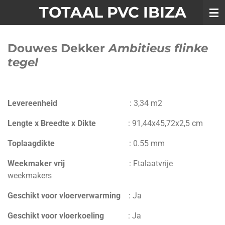
TOTAAL PVC IBIZA
Ga
direct
naar
Douwes Dekker
Ambitieus flinke
de
hoofdinhoud
tegel
Levereenheid
:
3,34 m2
Lengte x Breedte x Dikte
:
91,44
x
45,72
x
2,5 cm
Toplaagdikte
:
0.55 mm
Weekmaker vrij
:
Ftalaatvrije
weekmakers
Geschikt voor vloerverwarming
:
Ja
Geschikt voor vloerkoeling
: Ja