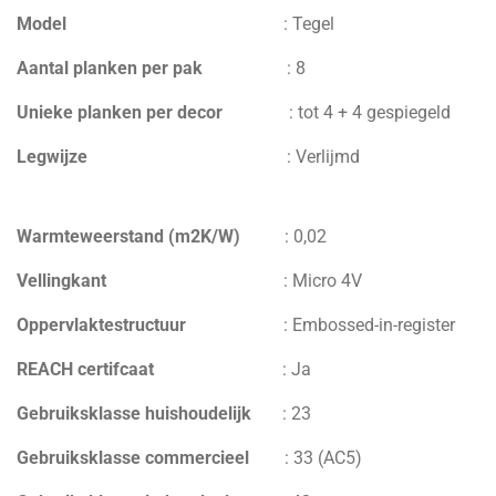
Model
:
Tegel
Aantal planken per pak
:
8
Unieke planken per decor
: tot 4 + 4 gespiegeld
Legwijze
:
Verlijmd
Warmteweerstand (m2K/W)
:
0,02
V
ellingkant
:
Micro 4V
Oppervlaktestructuur
:
Embossed-in-register
REACH certifcaat
:
Ja
Gebruiksklasse huishoudelijk
:
23
Gebruiksklasse commercieel
:
33 (AC5)