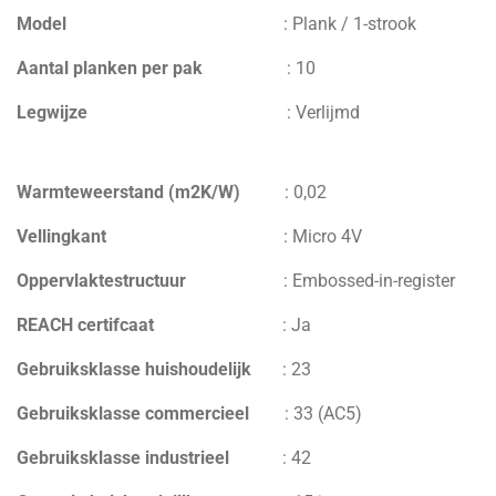
Model
:
Plank / 1-strook
Aantal planken per pak
:
10
Legwijze
:
Verlijmd
Warmteweerstand (m2K/W)
:
0,02
V
ellingkant
:
Micro 4V
Oppervlaktestructuur
:
Embossed-in-register
REACH certifcaat
:
Ja
Gebruiksklasse huishoudelijk
:
23
Gebruiksklasse commercieel
:
33 (AC5)
Gebruiksklasse industrieel
:
42