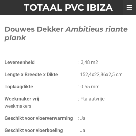
TOTAAL PVC IBIZA
Ga
direct
naar
Douwes Dekker
Ambitieus riante
de
hoofdinhoud
plank
Levereenheid
:
3,48 m2
Lengte x Breedte x Dikte
:
152,4
x
22,86
x
2,5 cm
Toplaagdikte
:
0.55 mm
Weekmaker vrij
:
Ftalaatvrije
weekmakers
Geschikt voor vloerverwarming
:
Ja
Geschikt voor vloerkoeling
: Ja