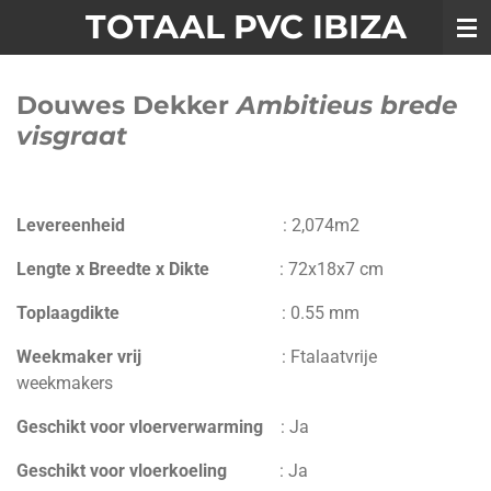
TOTAAL PVC IBIZA
Ga
direct
naar
Douwes Dekker
Ambitieus brede
de
hoofdinhoud
visgraat
Levereenheid
:
2,074m2
Lengte x Breedte x Dikte
:
72
x
18
x7
cm
Toplaagdikte
:
0.55 mm
Weekmaker vrij
:
Ftalaatvrije
weekmakers
Geschikt voor vloerverwarming
:
Ja
Geschikt voor vloerkoeling
: Ja