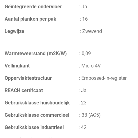
Geïntegreerde ondervloer
: Ja
Aantal planken per pak
:
16
Legwijze
:
Zwevend
Warmteweerstand (m2K/W)
:
0,09
V
ellingkant
:
Micro 4V
Oppervlaktestructuur
:
Embossed-in-register
REACH certifcaat
:
Ja
Gebruiksklasse huishoudelijk
:
23
Gebruiksklasse commercieel
:
33 (AC5)
Gebruiksklasse industrieel
:
42